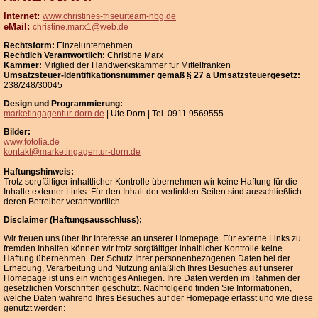
Datenschutz
Internet:
www.christines-friseurteam-nbg.de
Kontakt
eMail:
christine.marx1@web.de
Rechtsform:
Einzelunternehmen
Rechtlich Verantwortlich:
Christine Marx
Kammer:
Mitglied der Handwerkskammer für Mittelfranken
Umsatzsteuer-Identifikationsnummer gemäß § 27 a Umsatzsteuergesetz:
238/248/30045
Design und Programmierung:
marketingagentur-dorn.de
| Ute Dorn | Tel. 0911 9569555
Bilder:
www.fotolia.de
kontakt@marketingagentur-dorn.de
Haftungshinweis:
Trotz sorgfältiger inhaltlicher Kontrolle übernehmen wir keine Haftung für die
Inhalte externer Links. Für den Inhalt der verlinkten Seiten sind ausschließlich
deren Betreiber verantwortlich.
Disclaimer (Haftungsausschluss):
Wir freuen uns über Ihr Interesse an unserer Homepage. Für externe Links zu
fremden Inhalten können wir trotz sorgfältiger inhaltlicher Kontrolle keine
Haftung übernehmen. Der Schutz Ihrer personenbezogenen Daten bei der
Erhebung, Verarbeitung und Nutzung anläßlich Ihres Besuches auf unserer
Homepage ist uns ein wichtiges Anliegen. Ihre Daten werden im Rahmen der
gesetzlichen Vorschriften geschützt. Nachfolgend finden Sie Informationen,
welche Daten während Ihres Besuches auf der Homepage erfasst und wie diese
genutzt werden: