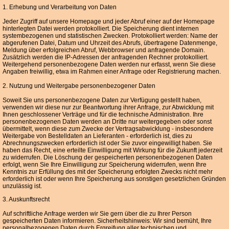
1. Erhebung und Verarbeitung von Daten
Jeder Zugriff auf unsere Homepage und jeder Abruf einer auf der Homepage
hinterlegten Datei werden protokolliert. Die Speicherung dient internen
systembezogenen und statistischen Zwecken. Protokolliert werden: Name der
abgerufenen Datei, Datum und Uhrzeit des Abrufs, übertragene Datenmenge,
Meldung über erfolgreichen Abruf, Webbrowser und anfragende Domain.
Zusätzlich werden die IP-Adressen der anfragenden Rechner protokolliert.
Weitergehend personenbezogene Daten werden nur erfasst, wenn Sie diese
Angaben freiwillig, etwa im Rahmen einer Anfrage oder Registrierung machen.
2. Nutzung und Weitergabe personenbezogener Daten
Soweit Sie uns personenbezogene Daten zur Verfügung gestellt haben,
verwenden wir diese nur zur Beantwortung ihrer Anfrage, zur Abwicklung mit
Ihnen geschlossener Verträge und für die technische Administration. Ihre
personenbezogenen Daten werden an Dritte nur weitergegeben oder sonst
übermittelt, wenn diese zum Zwecke der Vertragsabwicklung - insbesondere
Weitergabe von Bestelldaten an Lieferanten - erforderlich ist, dies zu
Abrechnungszwecken erforderlich ist oder Sie zuvor eingewilligt haben. Sie
haben das Recht, eine erteilte Einwilligung mit Wirkung für die Zukunft jederzeit
zu widerrufen. Die Löschung der gespeicherten personenbezogenen Daten
erfolgt, wenn Sie Ihre Einwilligung zur Speicherung widerrufen, wenn Ihre
Kenntnis zur Erfüllung des mit der Speicherung erfolgten Zwecks nicht mehr
erforderlich ist oder wenn Ihre Speicherung aus sonstigen gesetzlichen Gründen
unzulässig ist.
3. Auskunftsrecht
Auf schriftliche Anfrage werden wir Sie gern über die zu Ihrer Person
gespeicherten Daten informieren. Sicherheitshinweis: Wir sind bemüht, Ihre
personalbezogenen Daten durch Ergreifung aller technischen und